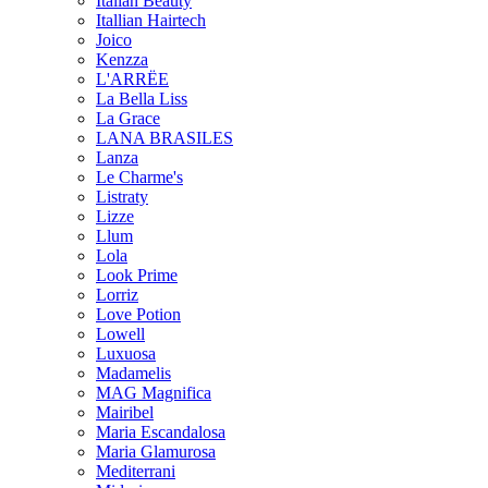
Italian Beauty
Itallian Hairtech
Joico
Kenzza
L'ARRËE
La Bella Liss
La Grace
LANA BRASILES
Lanza
Le Charme's
Listraty
Lizze
Llum
Lola
Look Prime
Lorriz
Love Potion
Lowell
Luxuosa
Madamelis
MAG Magnifica
Mairibel
Maria Escandalosa
Maria Glamurosa
Mediterrani