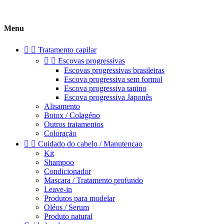
Menu


Tratamento capilar


Escovas progressivas
Escovas progressivas brasileiras
Escova progressiva sem formol
Escova progressiva tanino
Escova progressiva Japonês
Alisamento
Botox / Colagéno
Outros tratamentos
Coloração


Cuidado do cabelo / Manutencao
Kit
Shampoo
Condicionador
Mascara / Tratamento profundo
Leave-in
Produtos para modelar
Oléos / Serum
Produto natural