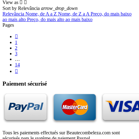
View as


Sort by
Relevância
arrow_drop_down
Relevância
Nome, de A a Z
Nome, de Z a A
Preço, do mais baixo
ao mais alto
Preço, do mais alto ao mais baixo
Pages

1
2
3
…
14

Paiement sécurisé
Tous les paiements effectués sur Beautecombeleza.com sont
sécurisés pars le système de paiement Paypal.