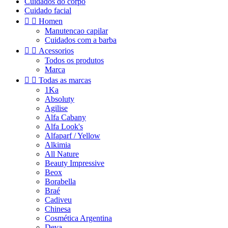
Cuidados do corpo
Cuidado facial


Homen
Manutencao capilar
Cuidados com a barba


Acessorios
Todos os produtos
Marca


Todas as marcas
1Ka
Absoluty
Agilise
Alfa Cabany
Alfa Look's
Alfaparf / Yellow
Alkimia
All Nature
Beauty Impressive
Beox
Borabella
Braé
Cadiveu
Chinesa
Cosmética Argentina
Deva