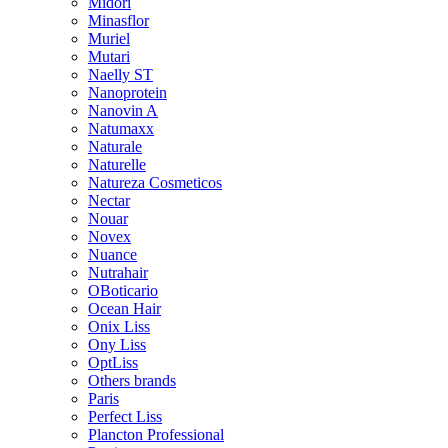
Midori
Minasflor
Muriel
Mutari
Naelly ST
Nanoprotein
Nanovin A
Natumaxx
Naturale
Naturelle
Natureza Cosmeticos
Nectar
Nouar
Novex
Nuance
Nutrahair
OBoticario
Ocean Hair
Onix Liss
Ony Liss
OptLiss
Others brands
Paris
Perfect Liss
Plancton Professional