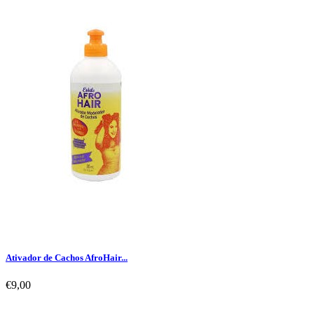
Ativador de Cachos AfroHair...
€9,00