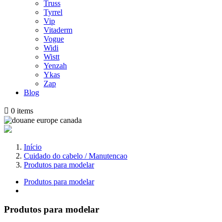
Truss
Tyrrel
Vip
Vitaderm
Vogue
Widi
Wistt
Yenzah
Ykas
Zap
Blog

0
items
Início
Cuidado do cabelo / Manutencao
Produtos para modelar
Produtos para modelar
Produtos para modelar