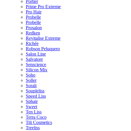
Portier
Prime Pro Extreme
Pro Hair
Probelle
Probelle
Prosalon
Redken
Revitalise Extreme
Richée
Robson Peluquero
Salon Line
Salvatore
Senscience
Silicon Mix
Soho
Soller
Sorali
Soupleliss
Speed Liss
Sphair
Sweet
Ten Liss
Terra Coco
Tili Cosmetics
Treeliss