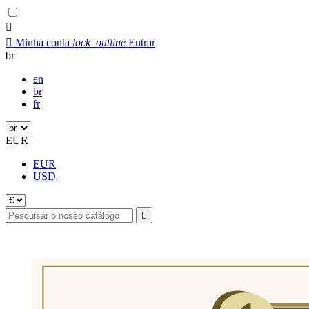


Minha conta
lock_outline
Entrar
br
en
br
fr
EUR
EUR
USD
