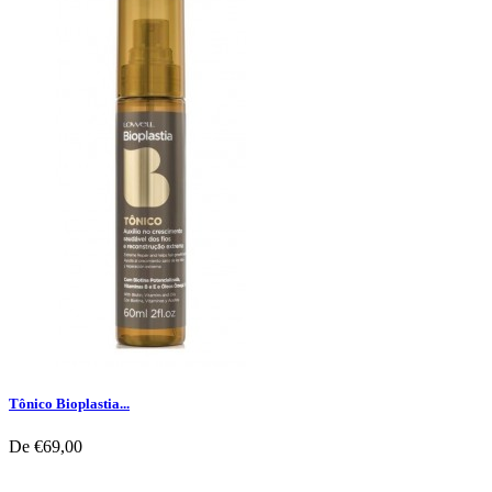
Tônico Bioplastia...
De
€69,00