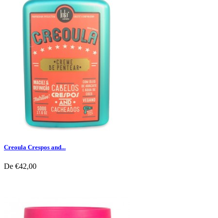
Creoula Crespos and...
De
€42,00