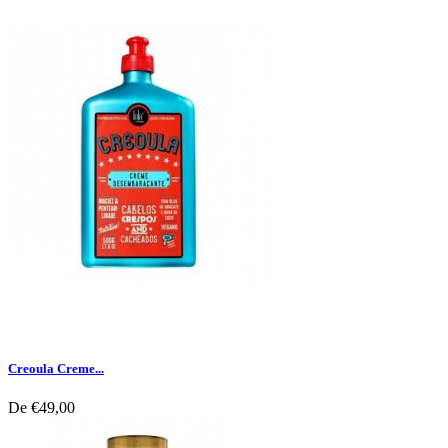
Creoula Creme...
De
€49,00