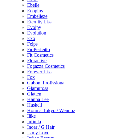
Ebelle
Ecoplus
Embelleze
Eternity'Liss
Evolpy
Evolution
Exo
Felps
FioPerfeitto
Fit Cosmetics
Floractive
Fogazza Cosmetics
Forever Liss
Fox
Gaboni Profissional
Glamurosa
Glatten
Hanna Lee
Haskell
Honma Tokyo / Wennoz
Ilike
Infinita
Inoar / G Hair
Is my Love