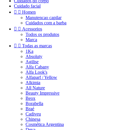
Cuidados do corpo
Cuidado facial


Homen
Manutencao capilar
Cuidados com a barba


Acessorios
Todos os produtos
Marca


Todas as marcas
1Ka
Absoluty
Agilise
Alfa Cabany
Alfa Look's
Alfaparf / Yellow
Alkimia
All Nature
Beauty Impressive
Beox
Borabella
Braé
Cadiveu
Chinesa
Cosmética Argentina
Deva