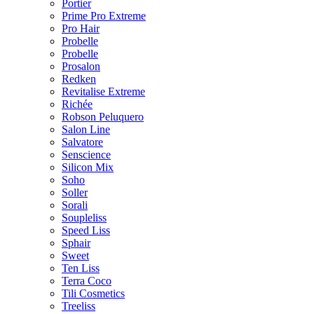
Portier
Prime Pro Extreme
Pro Hair
Probelle
Probelle
Prosalon
Redken
Revitalise Extreme
Richée
Robson Peluquero
Salon Line
Salvatore
Senscience
Silicon Mix
Soho
Soller
Sorali
Soupleliss
Speed Liss
Sphair
Sweet
Ten Liss
Terra Coco
Tili Cosmetics
Treeliss