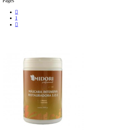
Pages

1
