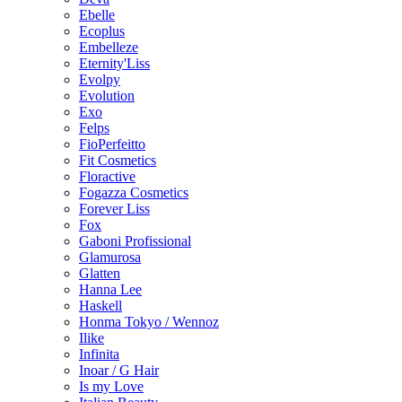
Ebelle
Ecoplus
Embelleze
Eternity'Liss
Evolpy
Evolution
Exo
Felps
FioPerfeitto
Fit Cosmetics
Floractive
Fogazza Cosmetics
Forever Liss
Fox
Gaboni Profissional
Glamurosa
Glatten
Hanna Lee
Haskell
Honma Tokyo / Wennoz
Ilike
Infinita
Inoar / G Hair
Is my Love