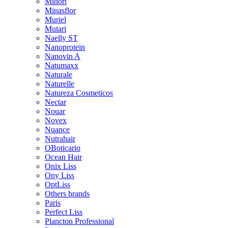
Midori
Minasflor
Muriel
Mutari
Naelly ST
Nanoprotein
Nanovin A
Natumaxx
Naturale
Naturelle
Natureza Cosmeticos
Nectar
Nouar
Novex
Nuance
Nutrahair
OBoticario
Ocean Hair
Onix Liss
Ony Liss
OptLiss
Others brands
Paris
Perfect Liss
Plancton Professional