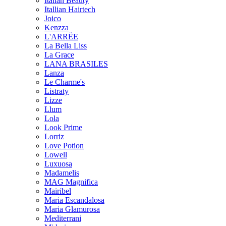
Italian Beauty
Itallian Hairtech
Joico
Kenzza
L'ARRËE
La Bella Liss
La Grace
LANA BRASILES
Lanza
Le Charme's
Listraty
Lizze
Llum
Lola
Look Prime
Lorriz
Love Potion
Lowell
Luxuosa
Madamelis
MAG Magnifica
Mairibel
Maria Escandalosa
Maria Glamurosa
Mediterrani