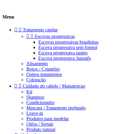
Menu


Tratamento capilar


Escovas progressivas
Escovas progressivas brasileiras
Escova progressiva sem formol
Escova progressiva tanino
Escova progressiva Japonês
Alisamento
Botox / Colagéno
Outros tratamentos
Coloração


Cuidado do cabelo / Manutencao
Kit
Shampoo
Condicionador
Mascara / Tratamento profundo
Leave-in
Produtos para modelar
Oléos / Serum
Produto natural