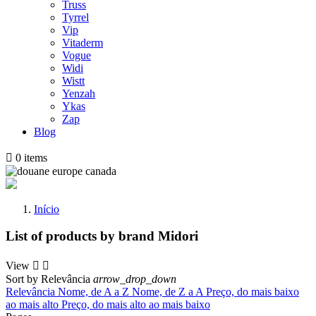
Truss
Tyrrel
Vip
Vitaderm
Vogue
Widi
Wistt
Yenzah
Ykas
Zap
Blog

0
items
Início
List of products by brand Midori
View


Sort by
Relevância
arrow_drop_down
Relevância
Nome, de A a Z
Nome, de Z a A
Preço, do mais baixo
ao mais alto
Preço, do mais alto ao mais baixo