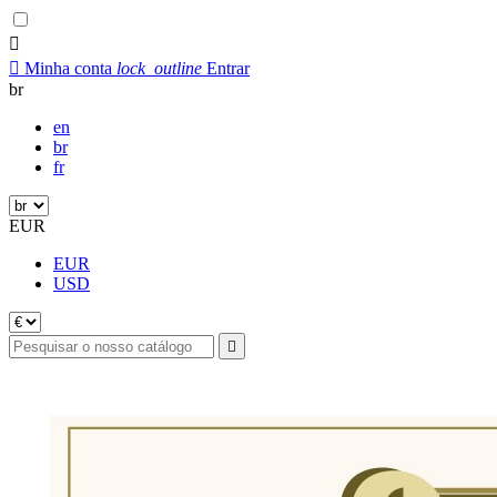


Minha conta
lock_outline
Entrar
br
en
br
fr
EUR
EUR
USD
