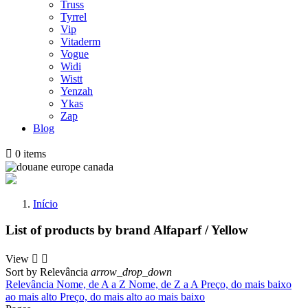
Truss
Tyrrel
Vip
Vitaderm
Vogue
Widi
Wistt
Yenzah
Ykas
Zap
Blog

0
items
Início
List of products by brand Alfaparf / Yellow
View


Sort by
Relevância
arrow_drop_down
Relevância
Nome, de A a Z
Nome, de Z a A
Preço, do mais baixo
ao mais alto
Preço, do mais alto ao mais baixo