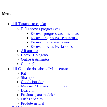
Menu


Tratamento capilar


Escovas progressivas
Escovas progressivas brasileiras
Escova progressiva sem formol
Escova progressiva tanino
Escova progressiva Japonês
Alisamento
Botox / Colagéno
Outros tratamentos
Coloração


Cuidado do cabelo / Manutencao
Kit
Shampoo
Condicionador
Mascara / Tratamento profundo
Leave-in
Produtos para modelar
Oléos / Serum
Produto natural