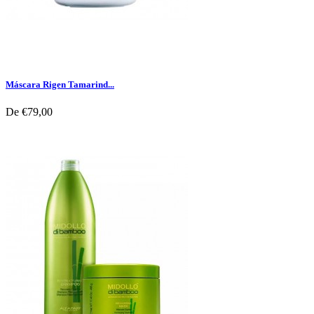
Máscara Rigen Tamarind...
De
€79,00