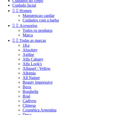
Cuidados do corpo
Cuidado facial


Homen
Manutencao capilar
Cuidados com a barba


Acessorios
Todos os produtos
Marca


Todas as marcas
1Ka
Absoluty
Agilise
Alfa Cabany
Alfa Look's
Alfaparf / Yellow
Alkimia
All Nature
Beauty Impressive
Beox
Borabella
Braé
Cadiveu
Chinesa
Cosmética Argentina
Deva