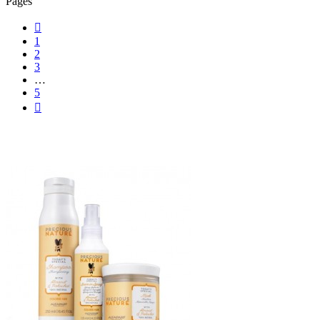
Pages

1
2
3
…
5
