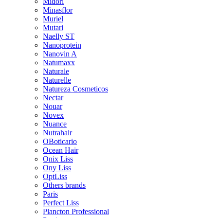
Midori
Minasflor
Muriel
Mutari
Naelly ST
Nanoprotein
Nanovin A
Natumaxx
Naturale
Naturelle
Natureza Cosmeticos
Nectar
Nouar
Novex
Nuance
Nutrahair
OBoticario
Ocean Hair
Onix Liss
Ony Liss
OptLiss
Others brands
Paris
Perfect Liss
Plancton Professional