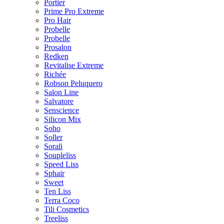
Portier
Prime Pro Extreme
Pro Hair
Probelle
Probelle
Prosalon
Redken
Revitalise Extreme
Richée
Robson Peluquero
Salon Line
Salvatore
Senscience
Silicon Mix
Soho
Soller
Sorali
Soupleliss
Speed Liss
Sphair
Sweet
Ten Liss
Terra Coco
Tili Cosmetics
Treeliss