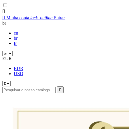


Minha conta
lock_outline
Entrar
br
en
br
fr
EUR
EUR
USD
