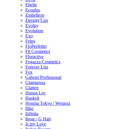
Ebelle
Ecoplus
Embelleze
Eternity'Liss
Evolpy
Evolution
Exo
Felps
FioPerfeitto
Fit Cosmetics
Floractive
Fogazza Cosmetics
Forever Liss
Fox
Gaboni Profissional
Glamurosa
Glatten
Hanna Lee
Haskell
Honma Tokyo / Wennoz
Ilike
Infinita
Inoar / G Hair
Is my Love