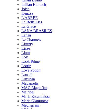
Italian Beauty
Itallian Hairtech
Joico
Kenzza
L'ARRËE
La Bella Liss
La Grace
LANA BRASILES
Lanza
Le Charme's
Listraty
Lizze
Llum
Lola
Look Prime
Lorriz
Love Potion
Lowell
Luxuosa
Madamelis
MAG Magnifica
Mairibel
Maria Escandalosa
Maria Glamurosa
Mediterrani