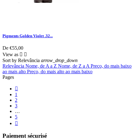
Pigments Golden Violet .32...
De
€55,00
View as


Sort by
Relevância
arrow_drop_down
Relevância
Nome, de A a Z
Nome, de Z a A
Preço, do mais baixo
ao mais alto
Preço, do mais alto ao mais baixo
Pages

1
2
3
…
5

Paiement sécurisé