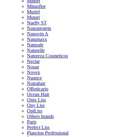
Midori
Minasflor
Muriel
Mutari
Naelly ST
Nanoprotein
Nanovin A
Natumaxx
Naturale
Naturelle
Natureza Cosmeticos
Nectar
Nouar
Novex
Nuance
Nutrahair
OBoticario
Ocean Hair
Onix Liss
Ony Liss
OptLiss
Others brands
Paris
Perfect Liss
Plancton Professional