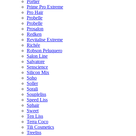
Portier
Prime Pro Extreme
Pro Hair
Probelle
Probelle
Prosalon
Redken
Revitalise Extreme
Richée
Robson Peluquero
Salon Line
Salvatore
Senscience
Silicon Mix
Soho
Soller
Sorali
Soupleliss
Speed Liss
Sphair
Sweet
Ten Liss
Terra Coco
Tili Cosmetics
Treeliss