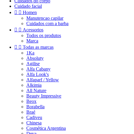
Cuidados do corpo
Cuidado facial


Homen
Manutencao capilar
Cuidados com a barba


Acessorios
Todos os produtos
Marca


Todas as marcas
1Ka
Absoluty
Agilise
Alfa Cabany
Alfa Look's
Alfaparf / Yellow
Alkimia
All Nature
Beauty Impressive
Beox
Borabella
Braé
Cadiveu
Chinesa
Cosmética Argentina
Deva