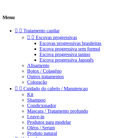
Menu


Tratamento capilar


Escovas progressivas
Escovas progressivas brasileiras
Escova progressiva sem formol
Escova progressiva tanino
Escova progressiva Japonês
Alisamento
Botox / Colagéno
Outros tratamentos
Coloração


Cuidado do cabelo / Manutencao
Kit
Shampoo
Condicionador
Mascara / Tratamento profundo
Leave-in
Produtos para modelar
Oléos / Serum
Produto natural