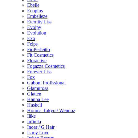
Ebelle
Ecoplus
Embelleze
Eternity'Liss
Evolpy
Evolution
Exo
Felps
FioPerfeitto
Fit Cosmetics
Floractive
Fogazza Cosmetics
Forever Liss
Fox
Gaboni Profissional
Glamurosa
Glatten
Hanna Lee
Haskell
Honma Tokyo / Wennoz
Ilike
Infinita
Inoar / G Hair
Is my Love