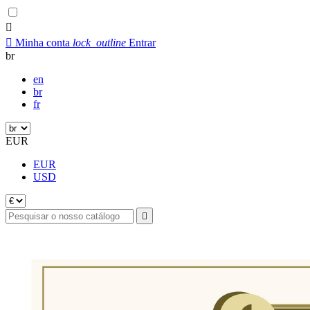


Minha conta
lock_outline
Entrar
br
en
br
fr
EUR
EUR
USD
