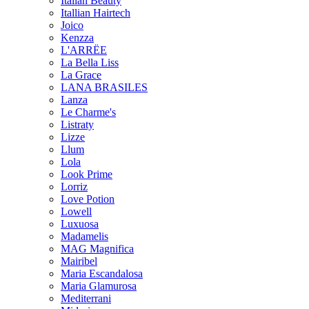
Italian Beauty
Itallian Hairtech
Joico
Kenzza
L'ARRËE
La Bella Liss
La Grace
LANA BRASILES
Lanza
Le Charme's
Listraty
Lizze
Llum
Lola
Look Prime
Lorriz
Love Potion
Lowell
Luxuosa
Madamelis
MAG Magnifica
Mairibel
Maria Escandalosa
Maria Glamurosa
Mediterrani