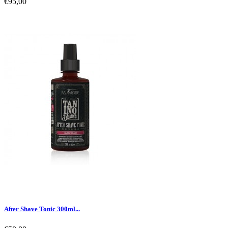
€95,00
After Shave Tonic 300ml...