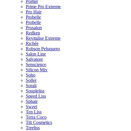
Portier
Prime Pro Extreme
Pro Hair
Probelle
Probelle
Prosalon
Redken
Revitalise Extreme
Richée
Robson Peluquero
Salon Line
Salvatore
Senscience
Silicon Mix
Soho
Soller
Sorali
Soupleliss
Speed Liss
Sphair
Sweet
Ten Liss
Terra Coco
Tili Cosmetics
Treeliss