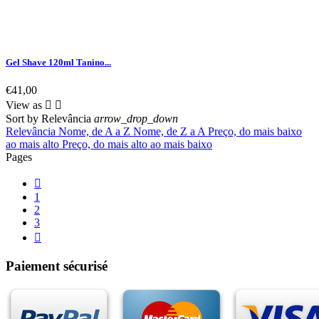
Gel Shave 120ml Tanino...
€41,00
View as


Sort by
Relevância
arrow_drop_down
Relevância
Nome, de A a Z
Nome, de Z a A
Preço, do mais baixo
ao mais alto
Preço, do mais alto ao mais baixo
Pages

1
2
3

Paiement sécurisé