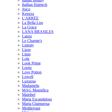
Italian Beauty
Itallian Hairtech
Joico
Kenzza
L'ARRËE
La Bella Liss
La Grace
LANA BRASILES
Lanza
Le Charme's
Listraty
Lizze
Llum
Lola
Look Prime
Lorriz
Love Potion
Lowell
Luxuosa
Madamelis
MAG Magnifica
Mairibel
Maria Escandalosa
Maria Glamurosa
Mediterrani