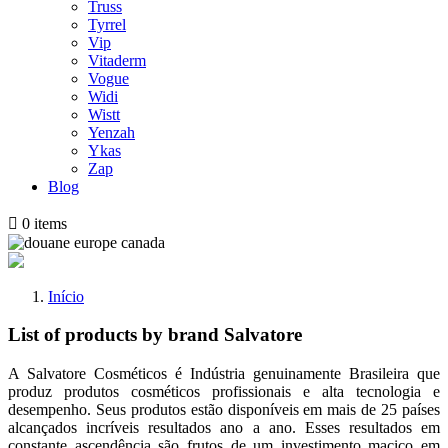
Truss
Tyrrel
Vip
Vitaderm
Vogue
Widi
Wistt
Yenzah
Ykas
Zap
Blog

0
items
Início
List of products by brand Salvatore
A Salvatore Cosméticos é Indústria genuinamente Brasileira que
produz produtos cosméticos profissionais e alta tecnologia e
desempenho. Seus produtos estão disponíveis em mais de 25 países
alcançados incríveis resultados ano a ano. Esses resultados em
constante ascendência são frutos de um investimento maciço em