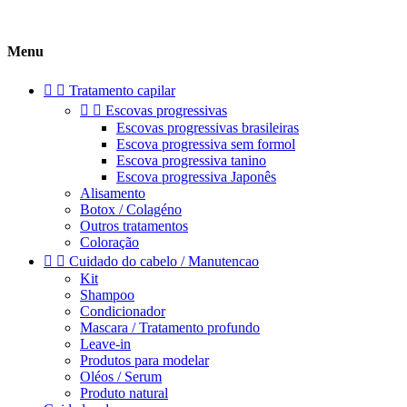
Menu


Tratamento capilar


Escovas progressivas
Escovas progressivas brasileiras
Escova progressiva sem formol
Escova progressiva tanino
Escova progressiva Japonês
Alisamento
Botox / Colagéno
Outros tratamentos
Coloração


Cuidado do cabelo / Manutencao
Kit
Shampoo
Condicionador
Mascara / Tratamento profundo
Leave-in
Produtos para modelar
Oléos / Serum
Produto natural