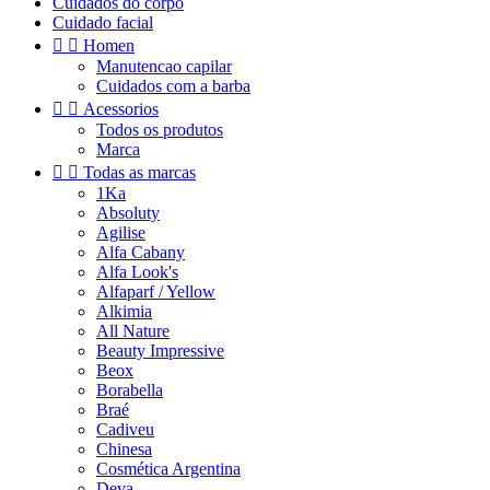
Cuidados do corpo
Cuidado facial


Homen
Manutencao capilar
Cuidados com a barba


Acessorios
Todos os produtos
Marca


Todas as marcas
1Ka
Absoluty
Agilise
Alfa Cabany
Alfa Look's
Alfaparf / Yellow
Alkimia
All Nature
Beauty Impressive
Beox
Borabella
Braé
Cadiveu
Chinesa
Cosmética Argentina
Deva