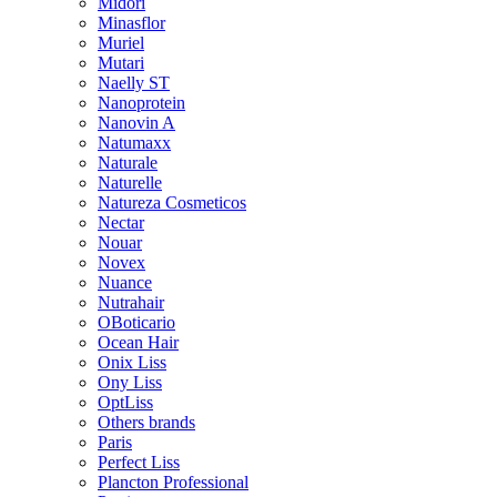
Midori
Minasflor
Muriel
Mutari
Naelly ST
Nanoprotein
Nanovin A
Natumaxx
Naturale
Naturelle
Natureza Cosmeticos
Nectar
Nouar
Novex
Nuance
Nutrahair
OBoticario
Ocean Hair
Onix Liss
Ony Liss
OptLiss
Others brands
Paris
Perfect Liss
Plancton Professional