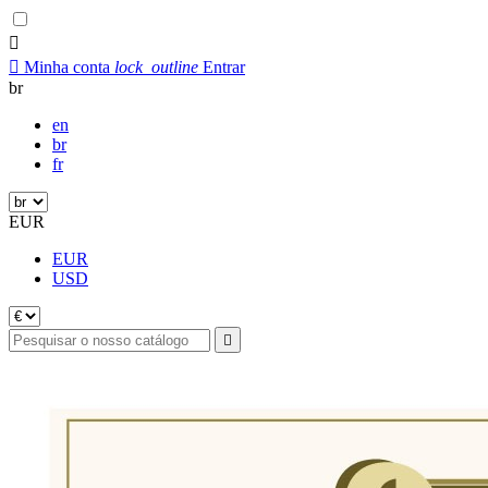


Minha conta
lock_outline
Entrar
br
en
br
fr
EUR
EUR
USD
