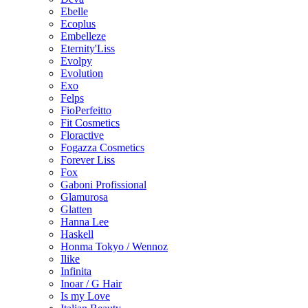
Ebelle
Ecoplus
Embelleze
Eternity'Liss
Evolpy
Evolution
Exo
Felps
FioPerfeitto
Fit Cosmetics
Floractive
Fogazza Cosmetics
Forever Liss
Fox
Gaboni Profissional
Glamurosa
Glatten
Hanna Lee
Haskell
Honma Tokyo / Wennoz
Ilike
Infinita
Inoar / G Hair
Is my Love