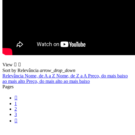
View


Sort by
Relevância
arrow_drop_down
Relevância
Nome, de A a Z
Nome, de Z a A
Preço, do mais baixo
ao mais alto
Preço, do mais alto ao mais baixo
Pages

1
2
3
